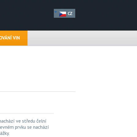
CZ
VÁNÍ VIN
nachází ve středu čelní
 pevném prvku se nachází
ážky.