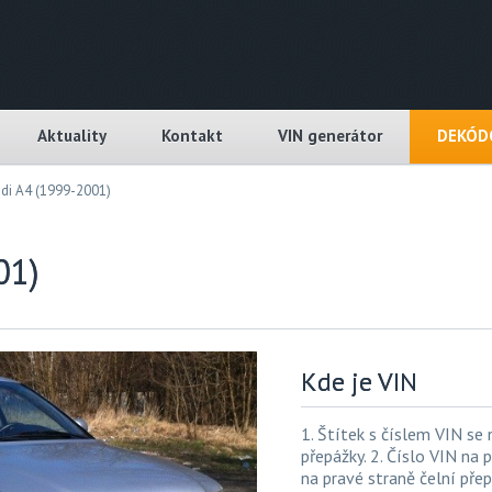
Aktuality
Kontakt
VIN generátor
DEKÓDO
di A4 (1999-2001)
01)
Kde je VIN
1. Štítek s číslem VIN se 
přepážky. 2. Číslo VIN na
na pravé straně čelní přep