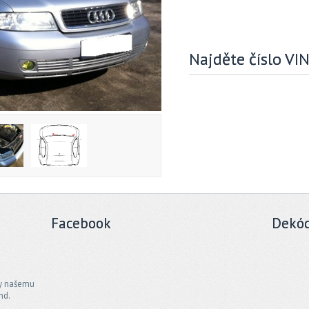
Najděte číslo VI
Facebook
Dekód
ky našemu
nd.