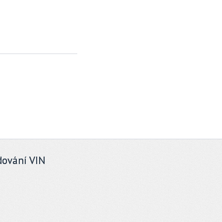
N
ování VIN