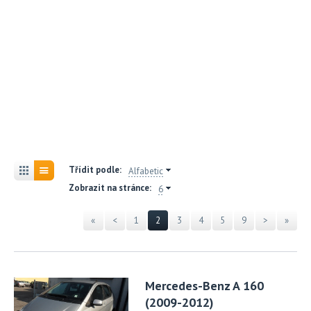
Třídit podle:
Alfabetic
Zobrazit na stránce:
6
«
<
1
2
3
4
5
9
>
»
Mercedes-Benz A 160
(2009-2012)