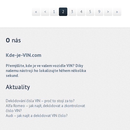
«
<
1
2
3
4
5
9
>
»
O
nás
Kde-je-VIN.com
Přemýšlíte, kde je ve vašem vozidle VIN? Díky
našemu nástroji ho lokalizujte hěhem několika
sekund.
Aktuality
Dekódování čísla VIN – proč to stojí za to?
Alfa Romeo – jak najít, dekódovat a zkontrolovat
číslo VIN?
Audi – jak najít a dekódovat VIN číslo?