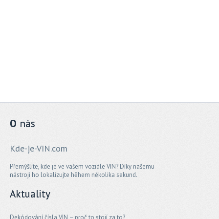
O
nás
Kde-je-VIN.com
Přemýšlíte, kde je ve vašem vozidle VIN? Díky našemu
nástroji ho lokalizujte hěhem několika sekund.
Aktuality
Dekódování čísla VIN – proč to stojí za to?