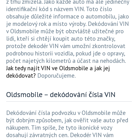
z trhu zmizela. Jako každé auto má ale jedinečný
identifikační kód s názvem VIN. Toto číslo
obsahuje důležité informace o automobilu, jako
je modelový rok a místo výroby. Dekódování VIN
v Oldsmobile může být obzvláště užitečné pro
lidi, kteří si chtějí koupit auto této značky,
protože dekodér VIN vám umožní zkontrolovat
podrobnou historii vozidla, pokud jde o opravy,
počet najetých kilometrů a účast na nehodách.
Jak tedy najít VIN ve Oldsmobile a jak jej
dekódovat?
Doporučujeme.
Oldsmobile – dekódování čísla VIN
Dekódování čísla podvozku v Oldsmobile může
být dobrým způsobem, jak ověřit vaše auto před
nákupem. Tím spíše, že tyto ikonické vozy
dosahují závratných cen. Dekodér VIN vám