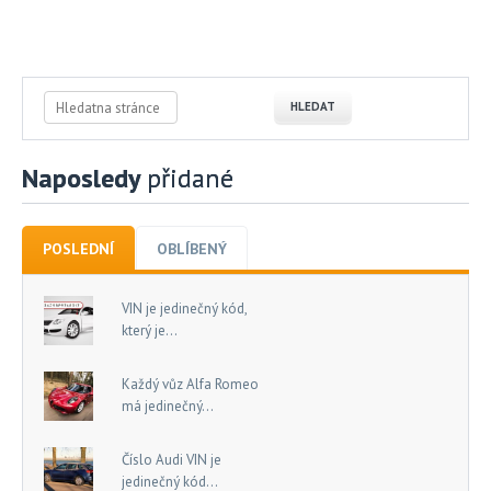
Naposledy
přidané
POSLEDNÍ
OBLÍBENÝ
VIN je jedinečný kód,
který je...
Každý vůz Alfa Romeo
má jedinečný...
Číslo Audi VIN je
jedinečný kód...