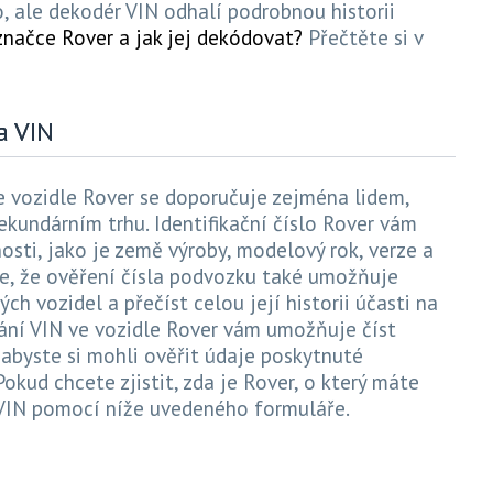
o, ale dekodér VIN odhalí podrobnou historii
 značce Rover a jak jej dekódovat?
Přečtěte si v
a VIN
 vozidle Rover se doporučuje zejména lidem,
sekundárním trhu. Identifikační číslo Rover vám
sti, jako je země výroby, modelový rok, verze a
je, že ověření čísla podvozku také umožňuje
h vozidel a přečíst celou její historii účasti na
vání VIN ve vozidle Rover vám umožňuje číst
 abyste si mohli ověřit údaje poskytnuté
kud chcete zjistit, zda je Rover, o který máte
 VIN pomocí níže uvedeného formuláře.