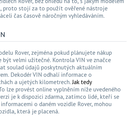
ozidlech Rover, bez ohledu na to, s jakým modelem
 proto stojí za to použít ověřené nástroje
ráceli čas časově náročným vyhledáváním.
IN
odelu Rover, zejména pokud plánujete nákup
 být velmi užitečné. Kontrola VIN ve značce
at soulad údajů poskytnutých aktuálním
vem. Dekodér VIN odhalí informace o
chách a ujetých kilometrech.
Jak tedy
To lze provést online vyplněním níže uvedeného
erzi je k dispozici zdarma, zatímco lidé, kteří se
i informacemi o daném vozidle Rover, mohou
ozidla, která je placená.