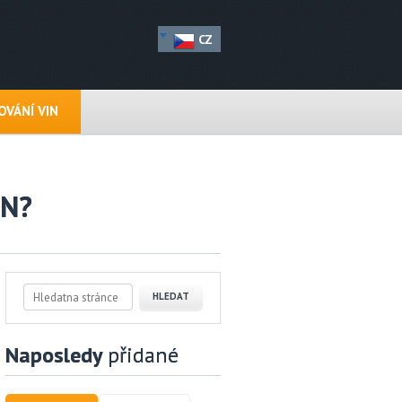
CZ
VÁNÍ VIN
IN?
Naposledy
přidané