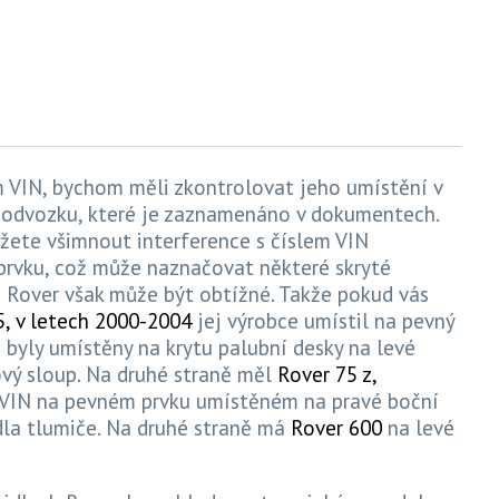
m VIN, bychom měli zkontrolovat jeho umístění v
 podvozku, které je zaznamenáno v dokumentech.
ůžete všimnout interference s číslem VIN
rvku, což může naznačovat některé skryté
e Rover však může být obtížné. Takže pokud vás
5, v letech 2000-2004
jej výrobce umístil na pevný
 byly umístěny na krytu palubní desky na levé
ový sloup. Na druhé straně měl
Rover 75 z,
 VIN na pevném prvku umístěném na pravé boční
dla tlumiče. Na druhé straně má
Rover 600
na levé