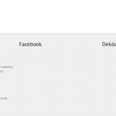
Facebook
Dekód
ky našemu
nd.
lovat