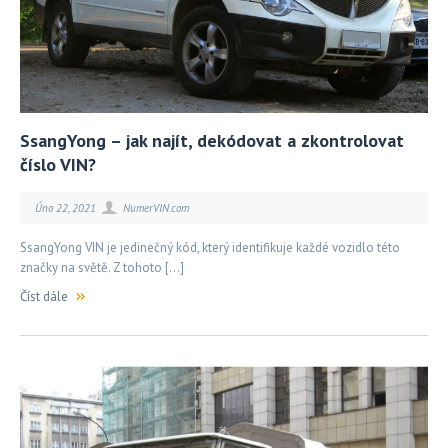
SsangYong – jak najít, dekódovat a zkontrolovat
číslo VIN?
Úno 22, 2021
NumerVIN.com
SsangYong VIN je jedinečný kód, který identifikuje každé vozidlo této
značky na světě. Z tohoto […]
Číst dále