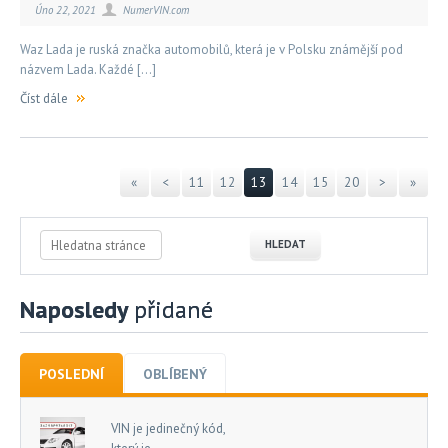
Úno 22, 2021
NumerVIN.com
Waz Lada je ruská značka automobilů, která je v Polsku známější pod
názvem Lada. Každé […]
Číst dále
«
<
11
12
13
14
15
20
>
»
Naposledy
přidané
POSLEDNÍ
OBLÍBENÝ
VIN je jedinečný kód,